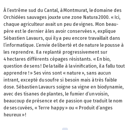
À l’extrême sud du Cantal, à Montmurat, le domaine des
Orchidées sauvages jouxte une zone Natura 2000. « Ici,
chaque agriculteur avait un peu de vignes. Mon beau-
père est le dernier à les avoir conservées », explique
Sébastien Lavaurs, qui il y a peu encore travaillait dans
l’informatique. L’envie de liberté et de nature le pousse à
les reprendre. Il a replanté progressivement sur
4 hectares différents cépages résistants. « En bio,
question de sens ! De la taille à la vinification, il a fallu tout
apprendre ! » Ses vins sont « nature », sans aucun
intrant, excepté du soufre si besoin mais à très faible
dose. Sébastien Lavaurs soigne sa vigne en biodynamie,
avec des tisanes de plantes, le fumier d’un voisin,
beaucoup de présence et de passion que traduit le nom
de ses cuvées, « Terre happy » ou « Produit d’anges
heureux » !