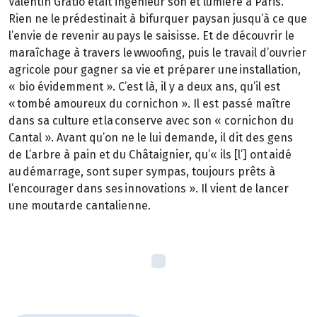
Valentin Gratio était ingénieur son et lumière à Paris.
Rien ne le prédestinait à bifurquer paysan jusqu’à ce que
l’envie de revenir au pays le saisisse. Et de découvrir le
maraîchage à travers le wwoofing, puis le travail d’ouvrier
agricole pour gagner sa vie et préparer une installation,
« bio évidemment ». C’est là, il y a deux ans, qu’il est
« tombé amoureux du cornichon ». Il est passé maître
dans sa culture et la conserve avec son « cornichon du
Cantal ». Avant qu’on ne le lui demande, il dit des gens
de L’arbre à pain et du Châtaignier, qu’« ils [l’] ont aidé
au démarrage, sont super sympas, toujours prêts à
l’encourager dans ses innovations ». Il vient de lancer
une moutarde cantalienne.