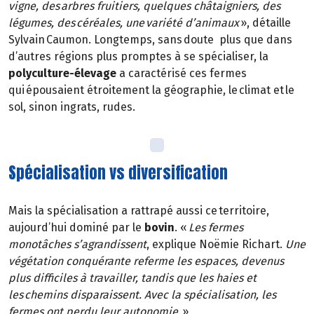
vigne, des arbres fruitiers, quelques châtaigniers, des
légumes, des céréales, une variété d’animaux
», détaille
Sylvain Caumon. Longtemps, sans doute plus que dans
d’autres régions plus promptes à se spécialiser, la
polyculture-élevage
a caractérisé ces fermes
qui épousaient étroitement la géographie, le climat et le
sol, sinon ingrats, rudes.
Spécialisation vs diversification
Mais la spécialisation a rattrapé aussi ce territoire,
aujourd’hui dominé par le
bovin
. «
Les fermes
monotâches s’agrandissent
, explique Noëmie Richart.
Une
végétation conquérante referme les espaces, devenus
plus difficiles à travailler, tandis que les haies et
les chemins disparaissent. Avec la spécialisation, les
fermes ont perdu leur autonomie
. »