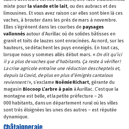
mixte pour
la viande et le lait
, ou des aubracs et des
limousines. Et vous avez raison car elles sont bien là ces
vaches, à brouter dans les prés de mars à novembre.
Elles s’égrènent dans les courbes de
paysages
vallonnés
autour d’Aurillac où de solides bâtisses en
granit et toits de lauzes sont enracinées. Au nord, sur les
hauteurs, se détachent les puys enneigés. En tout cas,
lorsque nous y sommes allés début mars. «
On dit qu’ici
il y a plus de vaches que d’habitants. Ça reste à vérifier !
La crise agricole entraîne une réduction des cheptels et,
depuis la Covid, de plus en plus d’émigrés cantalous
reviennent !
», s’exclame
Noëmie Richart
, gérante du
magasin
Biocoop L’arbre à pain
à Aurillac. C’est que la
montagne est belle, et la petite préfecture – 26
000 habitants, dans un département rural où les villes
sont très éloignées les unes des autres – est réputée
dynamique.
Châtaigneraie