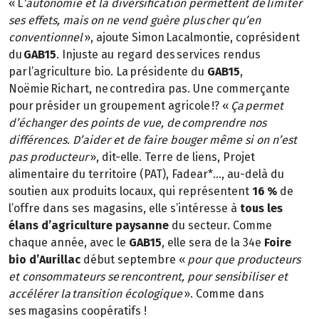
« L
’autonomie et la diversification permettent de limiter
ses effets, mais on ne vend guère plus cher qu’en
conventionnel
», ajoute Simon Lacalmontie, coprésident
du
GAB15
. Injuste au regard des services rendus
par l’agriculture bio. La présidente du
GAB15
,
Noëmie Richart, ne contredira pas. Une commerçante
pour présider un groupement agricole !? «
Ça permet
d’échanger des points de vue, de comprendre nos
différences. D’aider et de faire bouger même si on n’est
pas producteur
», dit-elle. Terre de liens, Projet
alimentaire du territoire (PAT), Fadear*…, au-delà du
soutien aux produits locaux, qui représentent
16 %
de
l’offre dans ses magasins, elle s’intéresse à
tous les
élans d’agriculture paysanne
du secteur. Comme
chaque année, avec le
GAB15
, elle sera de la 34e
Foire
bio d’Aurillac
début septembre «
pour que producteurs
et consommateurs se rencontrent, pour sensibiliser et
accélérer la transition écologique
». Comme dans
ses magasins coopératifs !