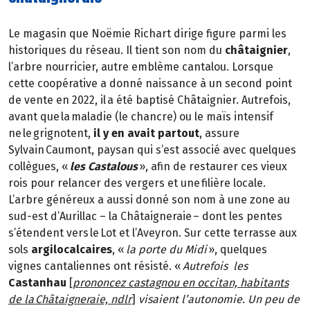
Le magasin que Noëmie Richart dirige figure parmi les
historiques du réseau. Il tient son nom du
châtaignier
,
l’arbre nourricier, autre emblème cantalou. Lorsque
cette coopérative a donné naissance à un second point
de vente en 2022, il a été baptisé Châtaignier. Autrefois,
avant que la maladie (le chancre) ou le maïs intensif
ne le grignotent,
il y en avait partout
, assure
Sylvain Caumont, paysan qui s’est associé avec quelques
collègues, «
les Castalous
», afin de restaurer ces vieux
rois pour relancer des vergers et une filière locale.
L’arbre généreux a aussi donné son nom à une zone au
sud-est d’Aurillac – la Châtaigneraie – dont les pentes
s’étendent vers le Lot et l’Aveyron. Sur cette terrasse aux
sols
argilocalcaires
, «
la porte du Midi
», quelques
vignes cantaliennes ont résisté. «
Autrefois les
Castanhau
[
prononcez castagnou en occitan, habitants
de la Châtaigneraie, ndlr
]
visaient l’autonomie. Un peu de