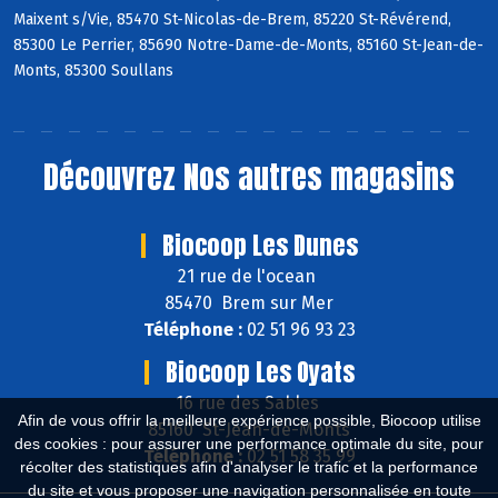
Maixent s/Vie, 85470 St-Nicolas-de-Brem, 85220 St-Révérend,
85300 Le Perrier, 85690 Notre-Dame-de-Monts, 85160 St-Jean-de-
Monts, 85300 Soullans
Découvrez
Nos autres magasins
Biocoop Les Dunes
21 rue de l'ocean
85470 Brem sur Mer
Téléphone :
02 51 96 93 23
Biocoop Les Oyats
16 rue des Sables
Afin de vous offrir la meilleure expérience possible, Biocoop utilise
85160 St-Jean-de-Monts
des cookies : pour assurer une performance optimale du site, pour
Téléphone :
02 51 58 35 99
récolter des statistiques afin d'analyser le trafic et la performance
du site et vous proposer une navigation personnalisée en toute