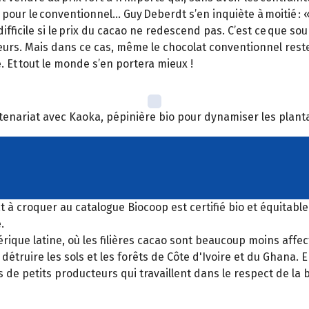
pour le conventionnel… Guy Deberdt s’en inquiète à moitié : 
a difficile si le prix du cacao ne redescend pas. C’est ce que 
urs. Mais dans ce cas, même le chocolat conventionnel reste
. Et tout le monde s’en portera mieux !
enariat avec Kaoka, pépinière bio pour dynamiser les plantat
t à croquer au catalogue Biocoop est certifié bio et équitable
.
que latine, où les filières cacao sont beaucoup moins affec
étruire les sols et les forêts de Côte d'Ivoire et du Ghana.
de petits producteurs qui travaillent dans le respect de la b