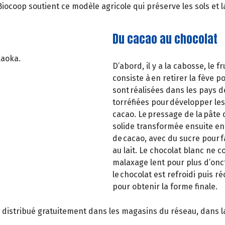
iocoop soutient ce modèle agricole qui préserve les sols et la
Du cacao au chocolat
Kaoka.
D’abord, il y a la cabosse, le 
consiste à en retirer la fève 
sont réalisées dans les pays d
torréfiées pour développer le
cacao. Le pressage de la pâte de
solide transformée ensuite en 
de cacao, avec du sucre pour f
au lait. Le chocolat blanc ne 
malaxage lent pour plus d’onc
le chocolat est refroidi puis r
pour obtenir la forme finale.
, distribué gratuitement dans les magasins du réseau, dans la