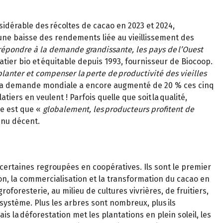
idérable des récoltes de cacao en 2023 et 2024,
 une baisse des rendements liée au vieillissement des
répondre à la demande grandissante, les pays de l’Ouest
tier bio et équitable depuis 1993, fournisseur de Biocoop.
planter et compenser la perte de productivité des vieilles
, la demande mondiale a encore augmenté de 20 % ces cinq
iers en veulent ! Parfois quelle que soit la qualité,
le est que «
globalement, les producteurs profitent de
enu décent.
, certaines regroupées en coopératives. Ils sont le premier
, la commercialisation et la transformation du cacao en
oresterie, au milieu de cultures vivrières, de fruitiers,
osystème. Plus les arbres sont nombreux, plus ils
 la déforestation met les plantations en plein soleil, les