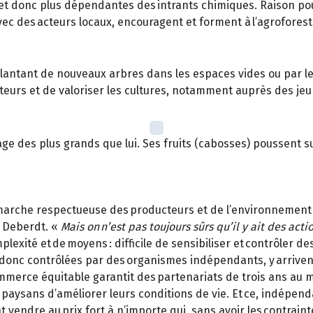
et donc plus dépendantes des intrants chimiques. Raison pour 
c des acteurs locaux, encouragent et forment à l’agroforeste
antant de nouveaux arbres dans les espaces vides ou par le 
teurs et de valoriser les cultures, notamment auprès des jeun
age des plus grands que lui. Ses fruits (cabosses) poussent s
démarche respectueuse des producteurs et de l’environnemen
 Deberdt. «
Mais on n’est pas toujours sûrs qu’il y ait des acti
lexité et de moyens : difficile de sensibiliser et contrôler d
donc contrôlées par des organismes indépendants, y arrivent
commerce équitable garantit des partenariats de trois ans a
x paysans d’améliorer leurs conditions de vie. Et ce, indépe
 vendre au prix fort à n’importe qui, sans avoir les contrain