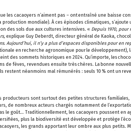
ue les cacaoyers n’aiment pas – ont entraîné une baisse cons
 production mondiale). À ces épisodes climatiques, s’ajoute
ion des sols due aux cultures intensives. «
Depuis 1970, pour 
rs,
explique Guy Deberdt, directeur général de Kaoka, chocola
s. Aujourd’hui, il n’y a plus d’espaces disponibles pour en re
rnationale en recherche agronomique pour le développement)
eint des sommets historiques en 2024. Qu’importe, les chocolat
ons de fèves, revendues ensuite très chères. La bonne nouvel
. Ils restent néanmoins mal rémunérés : seuls 10 % ont un rev
es producteurs sont surtout des petites structures familiales
urs, de nombreux acteurs chargés notamment de l’exportation
le goût… Traditionnellement, les cacaoyers poussent en agrof
rsifiées, plus la biodiversité est développée et protège l’éc
aoyers, les grands apportant leur ombre aux plus petits. Mais