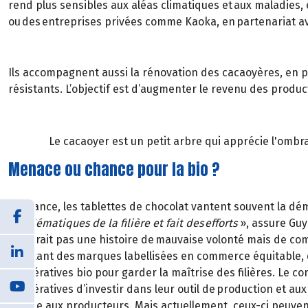
rend plus sensibles aux aléas climatiques et aux maladies, 
ou des entreprises privées comme Kaoka, en partenariat ave
Ils accompagnent aussi la rénovation des cacaoyères, en pl
résistants. L’objectif est d’augmenter le revenu des produc
Le cacaoyer est un petit arbre qui apprécie l'ombr
Menace ou chance pour la bio ?
En France, les tablettes de chocolat vantent souvent la 
problématiques de la filière et fait des efforts
», assure Guy
ne serait pas une histoire de mauvaise volonté mais de comp
Pourtant des marques labellisées en commerce équitable, 
coopératives bio pour garder la maîtrise des filières. Le 
coopératives d’investir dans leur outil de production et au
versée aux producteurs. Mais actuellement, ceux-ci peuvent