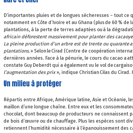
D’importantes pluies et de longues sécheresses – tout ce q
notamment en Côte d’Ivoire et au Ghana (plus de 60 % de la
plantations, à la perte de terres adaptées ou à la dégradat
africain déforestent massivement pour planter des cacaoye
La pleine production d’un arbre est de trente ou quarante an
plantations.
» Selon le Cirad (Centre de coopération inte
dernières années. Face à la pénurie, le cours du cacao a att
constate Guy Deberdt qui a également vu le vol de cargais
l’augmentation des prix
», indique Christian Cilas du Cirad
Un milieu à protéger
Répartis entre Afrique, Amérique latine, Asie et Océanie, l
maillon d’une longue chaîne. Entre eux et les consommate
chocolat, dont beaucoup de producteurs ne connaissent pas 
de bois d’œuvre ou de chauffage. Plus les espèces sont dive
retiennent l’humidité nécessaire à l’épanouissement des cac