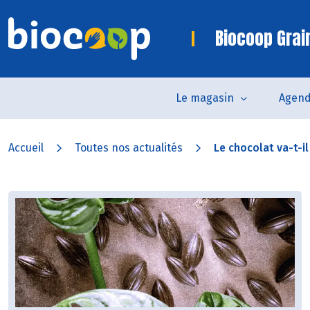
Biocoop Grai
Le magasin
Agen
Accueil
Toutes nos actualités
Le chocolat va-t-il