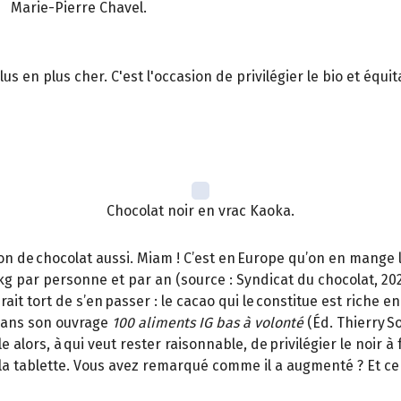
Marie-Pierre Chavel.
plus en plus cher. C'est l'occasion de privilégier le bio et éq
Chocolat noir en vrac Kaoka.
n de chocolat aussi. Miam ! C’est en Europe qu’on en mange le
 par personne et par an (source : Syndicat du chocolat, 2023
it tort de s’en passer : le cacao qui le constitue est riche 
t dans son ouvrage
100 aliments IG bas à volonté
(Éd. Thierry So
le alors, à qui veut rester raisonnable, de privilégier le noir 
e la tablette. Vous avez remarqué comme il a augmenté ? Et ce 