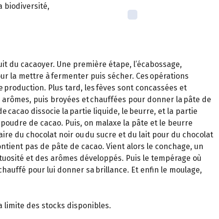
 biodiversité,
fruit du cacaoyer. Une première étape, l’écabossage,
pour la mettre à fermenter puis sécher. Ces opérations
e production. Plus tard, les fèves sont concassées et
s arômes, puis broyées et chauffées pour donner la pâte de
 cacao dissocie la partie liquide, le beurre, et la partie
poudre de cacao. Puis, on malaxe la pâte et le beurre
aire du chocolat noir ou du sucre et du lait pour du chocolat
contient pas de pâte de cacao. Vient alors le conchage, un
tuosité et des arômes développés. Puis le tempérage où
échauffé pour lui donner sa brillance. Et enfin le moulage,
 limite des stocks disponibles.