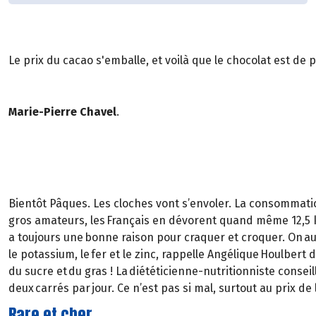
Le prix du cacao s'emballe, et voilà que le chocolat est de 
Marie-Pierre Chavel
.
Bientôt Pâques. Les cloches vont s’envoler. La consommatio
gros amateurs, les Français en dévorent quand même 12,5 kg
a toujours une bonne raison pour craquer et croquer. On aura
le potassium, le fer et le zinc, rappelle Angélique Houlber
du sucre et du gras ! La diététicienne-nutritionniste conseil
deux carrés par jour. Ce n’est pas si mal, surtout au prix d
Rare et cher