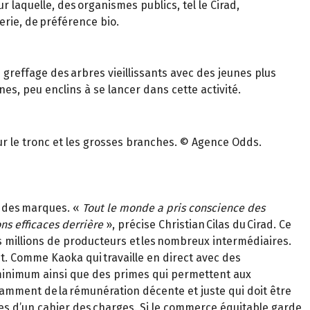
laquelle, des organismes publics, tel le Cirad,
rie, de préférence bio.
greffage des arbres vieillissants avec des jeunes plus
es, peu enclins à se lancer dans cette activité.
ur le tronc et les grosses branches. © Agence Odds.
t des marques. «
Tout le monde a pris conscience des
ons efficaces derrière
», précise Christian Cilas du Cirad. Ce
es millions de producteurs et les nombreux intermédiaires.
. Comme Kaoka qui travaille en direct avec des
u minimum ainsi que des primes qui permettent aux
ndamment de la rémunération décente et juste qui doit être
tes d’un cahier des charges. Si le commerce équitable garde