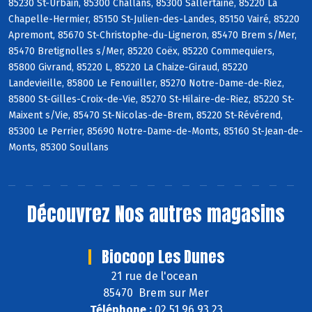
85230 St-Urbain, 85300 Challans, 85300 Sallertaine, 85220 La
Chapelle-Hermier, 85150 St-Julien-des-Landes, 85150 Vairé, 85220
Apremont, 85670 St-Christophe-du-Ligneron, 85470 Brem s/Mer,
85470 Bretignolles s/Mer, 85220 Coëx, 85220 Commequiers,
85800 Givrand, 85220 L, 85220 La Chaize-Giraud, 85220
Landevieille, 85800 Le Fenouiller, 85270 Notre-Dame-de-Riez,
85800 St-Gilles-Croix-de-Vie, 85270 St-Hilaire-de-Riez, 85220 St-
Maixent s/Vie, 85470 St-Nicolas-de-Brem, 85220 St-Révérend,
85300 Le Perrier, 85690 Notre-Dame-de-Monts, 85160 St-Jean-de-
Monts, 85300 Soullans
Découvrez
Nos autres magasins
Biocoop Les Dunes
21 rue de l'ocean
85470 Brem sur Mer
Téléphone :
02 51 96 93 23