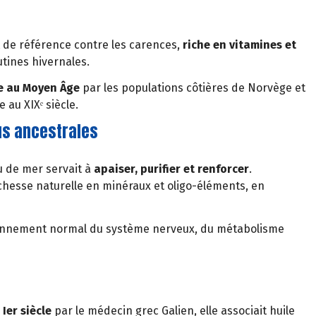
de référence contre les carences,
riche en vitamines et
utines hivernales.
ée au Moyen Âge
par les populations côtières de Norvège et
 au XIXᵉ siècle.
us ancestrales
au de mer servait à
apaiser, purifier et renforcer
.
ichesse naturelle en minéraux et oligo-éléments, en
ctionnement normal du système nerveux, du métabolisme
 Ier siècle
par le médecin grec Galien, elle associait huile