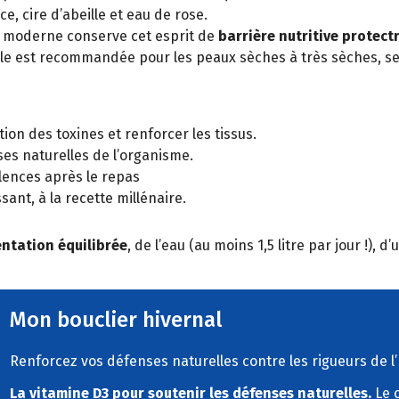
, cire d’abeille et eau de rose.
 moderne conserve cet esprit de
barrière nutritive protect
lle est recommandée pour les peaux sèches à très sèches, se
nation des toxines et renforcer les tissus.
ses naturelles de l’organisme.
ulences après le repas
ssant, à la recette millénaire.
ntation équilibrée
, de l’eau (au moins 1,5 litre par jour !),
Mon bouclier hivernal
Renforcez vos défenses naturelles contre les rigueurs de l
La vitamine D3 pour soutenir les défenses naturelles.
Le c