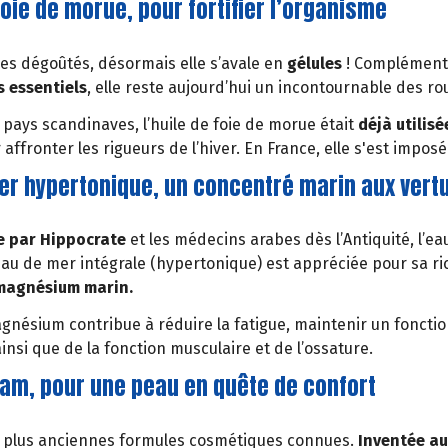
foie de morue, pour fortifier l’organisme
les dégoûtés, désormais elle s’avale en
gélules
! Complément 
s essentiels
, elle reste aujourd’hui un incontournable des ro
 pays scandinaves, l’huile de foie de morue était
déjà utilis
affronter les rigueurs de l’hiver. En France, elle s'est imposée
er hypertonique, un concentré marin aux vert
 par Hippocrate
et les médecins arabes dès l’Antiquité, l’e
’eau de mer intégrale (hypertonique) est appréciée pour sa r
magnésium marin.
 magnésium contribue à réduire la fatigue, maintenir un fon
insi que de la fonction musculaire et de l’ossature.
eam, pour une peau en quête de confort
es plus anciennes formules cosmétiques connues.
Inventée au