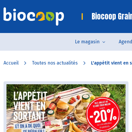
Biocoop Grai
Le magasin
Agen
Accueil
Toutes nos actualités
L'appétit vient en s