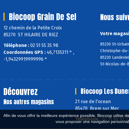
Biocoop Grain De Sel
Nous suiv
12 chemin de la Petite Croix
Votre magasi
85270 ST HILAIRE DE RIEZ
85230 St-Urbain
Téléphone :
02 51 55 35 98
Christophe-du-
Coordonnées GPS :
46,7135311 ° ,
85220 Landeviei
-1,94329919999996 °
St-Nicolas-de-
Découvrez
Biocoop Les Dune
Nos autres magasins
21 rue de l'ocean
85470 Brem sur Mer
Afin de vous offrir la meilleure expérience possible, Biocoop utilise d
Téléphone :
02 51 96 93 2
vous proposer une navigation personnal