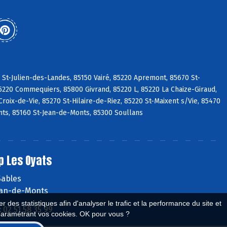
 St-Julien-des-Landes, 85150 Vairé, 85220 Apremont, 85670 St-
5220 Commequiers, 85800 Givrand, 85220 L, 85220 La Chaize-Giraud,
roix-de-Vie, 85270 St-Hilaire-de-Riez, 85220 St-Maixent s/Vie, 85470
ts, 85160 St-Jean-de-Monts, 85300 Soullans
p Les Oyats
Sables
ean-de-Monts
 des statistiques afin d'analyser le trafic et la performance du site et
:
02 51 58 35 99
paramétrant vos cookies. OK pour vous ?