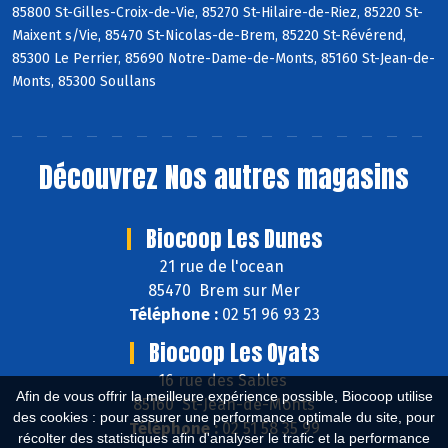
85800 St-Gilles-Croix-de-Vie, 85270 St-Hilaire-de-Riez, 85220 St-
Maixent s/Vie, 85470 St-Nicolas-de-Brem, 85220 St-Révérend,
85300 Le Perrier, 85690 Notre-Dame-de-Monts, 85160 St-Jean-de-
Monts, 85300 Soullans
Découvrez
Nos autres magasins
Biocoop Les Dunes
21 rue de l'ocean
85470 Brem sur Mer
Téléphone :
02 51 96 93 23
Biocoop Les Oyats
16 rue des Sables
Afin de vous offrir la meilleure expérience possible, Biocoop utilise
85160 St-Jean-de-Monts
des cookies : pour assurer une performance optimale du site, pour
Téléphone :
02 51 58 35 99
récolter des statistiques afin d'analyser le trafic et la performance