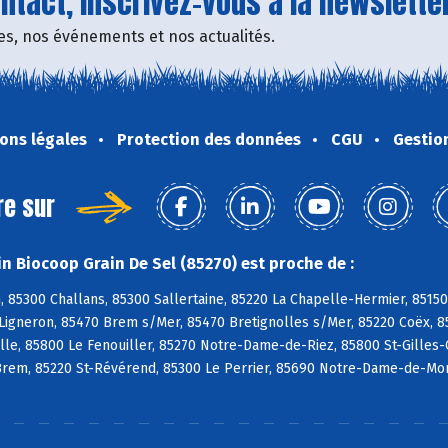
tact, inscrivez-vous à la newsletter
fres, nos événements et nos actualités.
ons légales
Protection des données
CGU
Gestio
re sur
n Biocoop Grain De Sel (85270) est proche de :
, 85300 Challans, 85300 Sallertaine, 85220 La Chapelle-Hermier, 85150
Ligneron, 85470 Brem s/Mer, 85470 Bretignolles s/Mer, 85220 Coëx, 8
lle, 85800 Le Fenouiller, 85270 Notre-Dame-de-Riez, 85800 St-Gilles-C
Brem, 85220 St-Révérend, 85300 Le Perrier, 85690 Notre-Dame-de-Mon