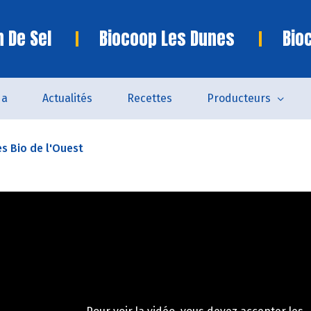
n De Sel
Biocoop Les Dunes
Bio
da
Actualités
Recettes
Producteurs
es Bio de l'Ouest