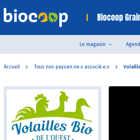
Biocoop Grai
Le magasin
Agen
Accueil
Tous nos paysan.ne.s associé.e.s
Volaill