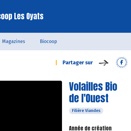
coop Les Oyats
Magazines
Biocoop
Partager sur
Volailles Bio
de l'Ouest
Filière Viandes
Année de création