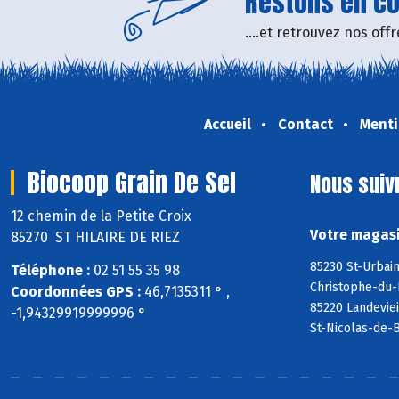
Restons en con
....et retrouvez nos of
Accueil
Contact
Menti
Biocoop Grain De Sel
Nous suiv
12 chemin de la Petite Croix
Votre magasi
85270 ST HILAIRE DE RIEZ
85230 St-Urbain
Téléphone :
02 51 55 35 98
Christophe-du-
Coordonnées GPS :
46,7135311 ° ,
85220 Landeviei
-1,94329919999996 °
St-Nicolas-de-