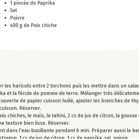
1 pincée de Paprika
Sel
Poivre
400 g de Pois chiche
r les haricots entre 2 torchons puis les mettre dans un salad
aprika et la fécule de pomme de terre. Mélanger très délicate
couverte de papier cuisson huilé, ajouter les branches de th
cuisson. Réserver.
 chiches, le maïs, le tahini, 2 cs de jus de citron, la gousse 
ne texture bien lisse. Réserver.
t dans l'eau bouillante pendant 6 min. Préparer aussi le be
tragon, 1 cs de jus de citron, 1 cc de paprika, sel, poivre.