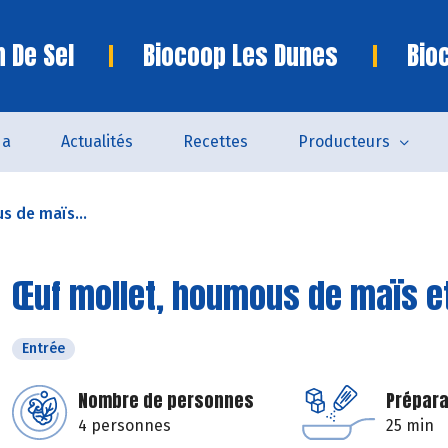
n De Sel
Biocoop Les Dunes
Bio
da
Actualités
Recettes
Producteurs
s de maïs...
Œuf mollet, houmous de maïs et
Entrée
Nombre de personnes
Prépara
4 personnes
25 min