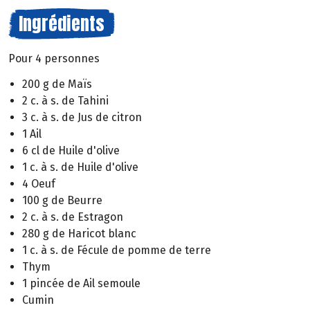
Ingrédients
Pour 4 personnes
200 g de Maïs
2 c. à s. de Tahini
3 c. à s. de Jus de citron
1 Ail
6 cl de Huile d'olive
1 c. à s. de Huile d'olive
4 Oeuf
100 g de Beurre
2 c. à s. de Estragon
280 g de Haricot blanc
1 c. à s. de Fécule de pomme de terre
Thym
1 pincée de Ail semoule
Cumin