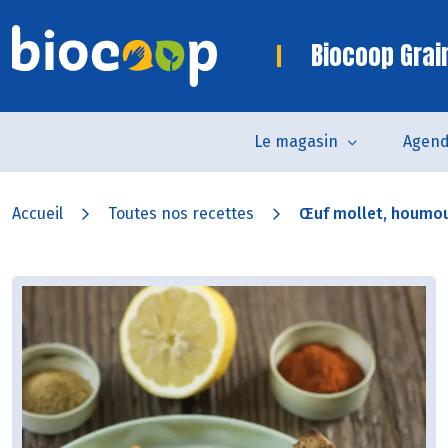
Biocoop Grai
Le magasin
Agen
Accueil
Toutes nos recettes
Œuf mollet, houmou