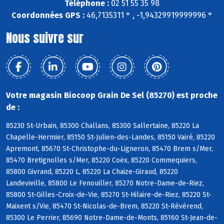
Téléphone :
02 51 55 35 98
Coordonnées GPS :
46,7135311 ° , -1,94329919999996 °
Nous suivre sur
Votre magasin Biocoop Grain De Sel (85270) est proche
de :
85230 St-Urbain, 85300 Challans, 85300 Sallertaine, 85220 La
Chapelle-Hermier, 85150 St-Julien-des-Landes, 85150 Vairé, 85220
Apremont, 85670 St-Christophe-du-Ligneron, 85470 Brem s/Mer,
85470 Bretignolles s/Mer, 85220 Coëx, 85220 Commequiers,
85800 Givrand, 85220 L, 85220 La Chaize-Giraud, 85220
Landevieille, 85800 Le Fenouiller, 85270 Notre-Dame-de-Riez,
85800 St-Gilles-Croix-de-Vie, 85270 St-Hilaire-de-Riez, 85220 St-
Maixent s/Vie, 85470 St-Nicolas-de-Brem, 85220 St-Révérend,
85300 Le Perrier, 85690 Notre-Dame-de-Monts, 85160 St-Jean-de-