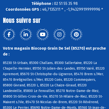
Téléphone :
02 51 55 35 98
Coordonnées GPS :
46,7135311 ° , -1,94329919999996 °
Nous suivre sur
Votre magasin Biocoop Grain De Sel (85270) est proche
de :
85230 St-Urbain, 85300 Challans, 85300 Sallertaine, 85220 La
Chapelle-Hermier, 85150 St-Julien-des-Landes, 85150 Vairé, 85220
Apremont, 85670 St-Christophe-du-Ligneron, 85470 Brem s/Mer,
85470 Bretignolles s/Mer, 85220 Coëx, 85220 Commequiers,
85800 Givrand, 85220 L, 85220 La Chaize-Giraud, 85220
Landevieille, 85800 Le Fenouiller, 85270 Notre-Dame-de-Riez,
85800 St-Gilles-Croix-de-Vie, 85270 St-Hilaire-de-Riez, 85220 St-
Maixent s/Vie, 85470 St-Nicolas-de-Brem, 85220 St-Révérend,
85300 Le Perrier, 85690 Notre-Dame-de-Monts, 85160 St-Jean-de-