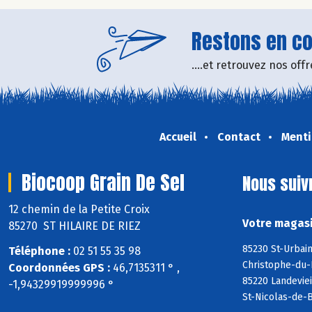
Restons en con
....et retrouvez nos of
Accueil
Contact
Menti
Biocoop Grain De Sel
Nous suiv
12 chemin de la Petite Croix
Votre magasi
85270 ST HILAIRE DE RIEZ
85230 St-Urbain
Téléphone :
02 51 55 35 98
Christophe-du-
Coordonnées GPS :
46,7135311 ° ,
85220 Landeviei
-1,94329919999996 °
St-Nicolas-de-