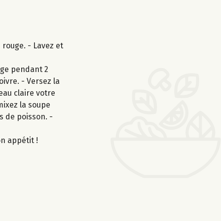
 rouge. - Lavez et
uge pendant 2
oivre. - Versez la
eau claire votre
mixez la soupe
s de poisson. -
n appétit !