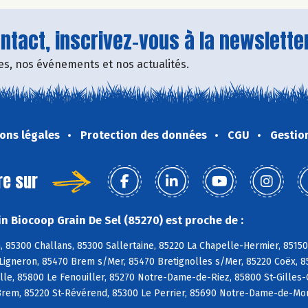
tact, inscrivez-vous à la newsletter
fres, nos événements et nos actualités.
ons légales
Protection des données
CGU
Gestio
re sur
n Biocoop Grain De Sel (85270) est proche de :
, 85300 Challans, 85300 Sallertaine, 85220 La Chapelle-Hermier, 85150
Ligneron, 85470 Brem s/Mer, 85470 Bretignolles s/Mer, 85220 Coëx, 8
lle, 85800 Le Fenouiller, 85270 Notre-Dame-de-Riez, 85800 St-Gilles-C
Brem, 85220 St-Révérend, 85300 Le Perrier, 85690 Notre-Dame-de-Mon