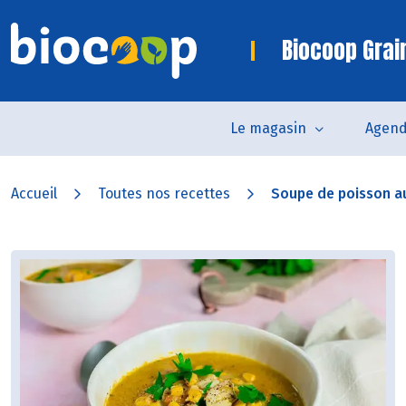
Biocoop Grai
Le magasin
Agen
Accueil
Toutes nos recettes
Soupe de poisson a