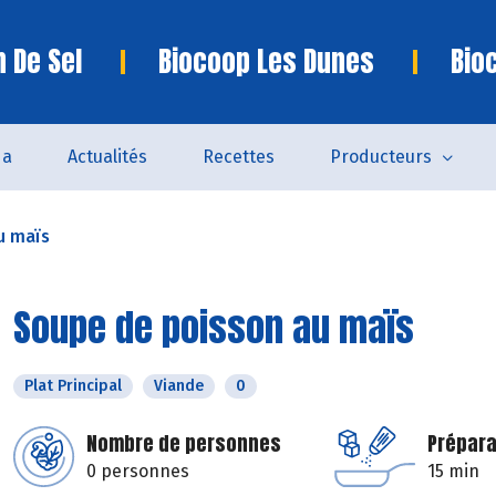
n De Sel
Biocoop Les Dunes
Bio
da
Actualités
Recettes
Producteurs
u maïs
Soupe de poisson au maïs
Plat Principal
Viande
0
Nombre de personnes
Prépara
0 personnes
15 min