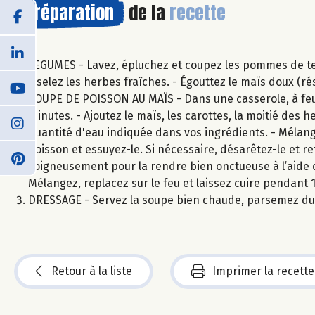
Préparation
de la
recette
LEGUMES - Lavez, épluchez et coupez les pommes de terr
ciselez les herbes fraîches. - Égouttez le maïs doux (ré
SOUPE DE POISSON AU MAÏS - Dans une casserole, à feu 
minutes. - Ajoutez le maïs, les carottes, la moitié des h
quantité d'eau indiquée dans vos ingrédients. - Mélange
poisson et essuyez-le. Si nécessaire, désarêtez-le et r
soigneusement pour la rendre bien onctueuse à l’aide d
Mélangez, replacez sur le feu et laissez cuire pendant 
DRESSAGE - Servez la soupe bien chaude, parsemez du r
Retour à la liste
Imprimer la recette