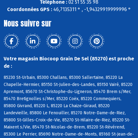
Téléphone :
02 51 55 35 98
Coordonnées GPS :
46,7135311 ° , -1,94329919999996 °
Nous suivre sur
Votre magasin Biocoop Grain De Sel (85270) est proche
de :
85230 St-Urbain, 85300 Challans, 85300 Sallertaine, 85220 La
Chapelle-Hermier, 85150 St-Julien-des-Landes, 85150 Vairé, 85220
Apremont, 85670 St-Christophe-du-Ligneron, 85470 Brem s/Mer,
85470 Bretignolles s/Mer, 85220 Coëx, 85220 Commequiers,
85800 Givrand, 85220 L, 85220 La Chaize-Giraud, 85220
Landevieille, 85800 Le Fenouiller, 85270 Notre-Dame-de-Riez,
85800 St-Gilles-Croix-de-Vie, 85270 St-Hilaire-de-Riez, 85220 St-
Maixent s/Vie, 85470 St-Nicolas-de-Brem, 85220 St-Révérend,
85300 Le Perrier, 85690 Notre-Dame-de-Monts, 85160 St-Jean-de-