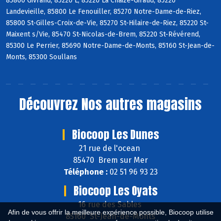
85800 Givrand, 85220 L, 85220 La Chaize-Giraud, 85220
Landevieille, 85800 Le Fenouiller, 85270 Notre-Dame-de-Riez,
85800 St-Gilles-Croix-de-Vie, 85270 St-Hilaire-de-Riez, 85220 St-
Maixent s/Vie, 85470 St-Nicolas-de-Brem, 85220 St-Révérend,
85300 Le Perrier, 85690 Notre-Dame-de-Monts, 85160 St-Jean-de-
Monts, 85300 Soullans
Découvrez
Nos autres magasins
Biocoop Les Dunes
21 rue de l'ocean
85470 Brem sur Mer
Téléphone :
02 51 96 93 23
Biocoop Les Oyats
16 rue des Sables
Afin de vous offrir la meilleure expérience possible, Biocoop utilise
85160 St-Jean-de-Monts