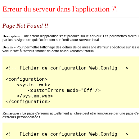
Erreur du serveur dans l'application '/'.
Page Not Found !!
Description :
Une erreur d'application s'est produite sur le serveur. Les paramètres d'erreur
par les navigateurs qui s'exécutent sur l'ordinateur serveur local.
Détails =
Pour permettre l'affichage des détails de ce message d'erreur spécifique sur les o
valeur "off" à l'attribut "mode" de cette balise <customErrors>.
<!-- Fichier de configuration Web.Config -->

<configuration>

    <system.web>

        <customErrors mode="Off"/>

    </system.web>

</configuration>
Remarques :
La page d'erreurs actuellement affichée peut être remplacée par une page d'erre
d'erreurs personnalisée !
<!-- Fichier de configuration Web.Config -->
