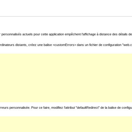
 personnalisés actuels pour cette application empêchent l'affichage à distance des détails de 
rdinateurs distants, créez une balise <customErrors> dans un fichier de configuration "web.con
urs personnalisée. Pour ce faire, modifiez l'attribut "defaultRedirect" de la balise de config