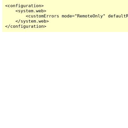
<configuration>

    <system.web>

        <customErrors mode="RemoteOnly" defaultR
    </system.web>

</configuration>