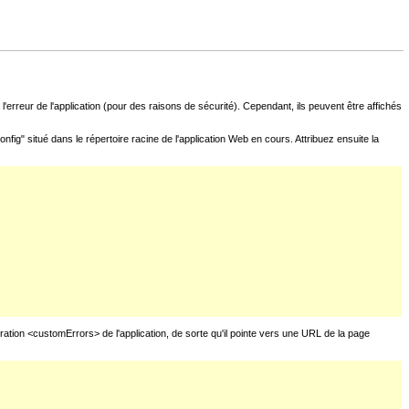
l'erreur de l'application (pour des raisons de sécurité). Cependant, ils peuvent être affichés
fig" situé dans le répertoire racine de l'application Web en cours. Attribuez ensuite la
uration <customErrors> de l'application, de sorte qu'il pointe vers une URL de la page