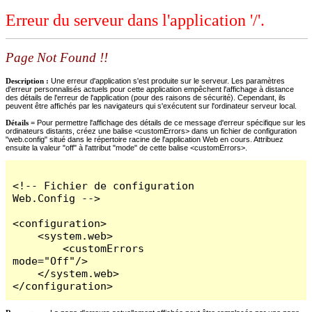
Erreur du serveur dans l'application '/'.
Page Not Found !!
Description :
Une erreur d'application s'est produite sur le serveur. Les paramètres
d'erreur personnalisés actuels pour cette application empêchent l'affichage à distance
des détails de l'erreur de l'application (pour des raisons de sécurité). Cependant, ils
peuvent être affichés par les navigateurs qui s'exécutent sur l'ordinateur serveur local.
Détails =
Pour permettre l'affichage des détails de ce message d'erreur spécifique sur les
ordinateurs distants, créez une balise <customErrors> dans un fichier de configuration
"web.config" situé dans le répertoire racine de l'application Web en cours. Attribuez
ensuite la valeur "off" à l'attribut "mode" de cette balise <customErrors>.
<!-- Fichier de configuration 
Web.Config -->

<configuration>

    <system.web>

        <customErrors 
mode="Off"/>

    </system.web>

</configuration>