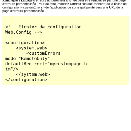
Remarques :
La page d'erreurs actuellement affichée peut être remplacée par une page
d'erreurs personnalisée. Pour ce faire, modifiez l'attribut "defaultRedirect" de la balise de
configuration <customErrors> de l'application, de sorte qu'il pointe vers une URL de la
page d'erreurs personnalisée !
<!-- Fichier de configuration 
Web.Config -->

<configuration>

    <system.web>

        <customErrors 
mode="RemoteOnly" 
defaultRedirect="mycustompage.h
tm"/>

    </system.web>

</configuration>