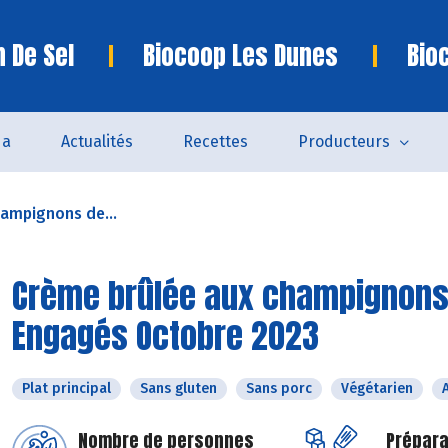
n De Sel
Biocoop Les Dunes
Bio
da
Actualités
Recettes
Producteurs
ampignons de...
Crème brûlée aux champignons d
Engagés Octobre 2023
Plat principal
Sans gluten
Sans porc
Végétarien
Nombre de personnes
Prépara