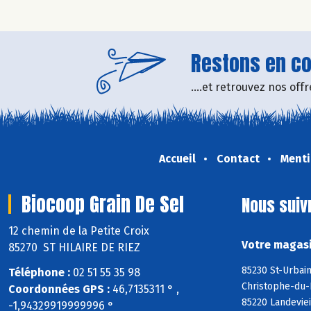
Restons en con
....et retrouvez nos of
Accueil
Contact
Menti
Biocoop Grain De Sel
Nous suiv
12 chemin de la Petite Croix
Votre magasi
85270 ST HILAIRE DE RIEZ
85230 St-Urbain
Téléphone :
02 51 55 35 98
Christophe-du-
Coordonnées GPS :
46,7135311 ° ,
85220 Landeviei
-1,94329919999996 °