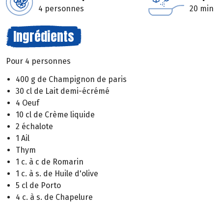
4 personnes
20 min
Ingrédients
Pour 4 personnes
400 g de Champignon de paris
30 cl de Lait demi-écrémé
4 Oeuf
10 cl de Crème liquide
2 échalote
1 Ail
Thym
1 c. à c de Romarin
1 c. à s. de Huile d'olive
5 cl de Porto
4 c. à s. de Chapelure