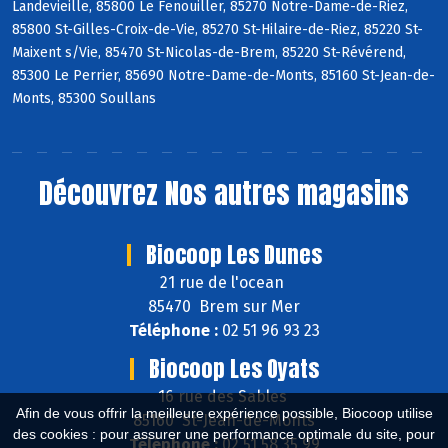
Landevieille, 85800 Le Fenouiller, 85270 Notre-Dame-de-Riez,
85800 St-Gilles-Croix-de-Vie, 85270 St-Hilaire-de-Riez, 85220 St-
Maixent s/Vie, 85470 St-Nicolas-de-Brem, 85220 St-Révérend,
85300 Le Perrier, 85690 Notre-Dame-de-Monts, 85160 St-Jean-de-
Monts, 85300 Soullans
Découvrez
Nos autres magasins
Biocoop Les Dunes
21 rue de l'ocean
85470 Brem sur Mer
Téléphone :
02 51 96 93 23
Biocoop Les Oyats
16 rue des Sables
Afin de vous offrir la meilleure expérience possible, Biocoop utilise
85160 St-Jean-de-Monts
des cookies : pour assurer une performance optimale du site, pour
Téléphone :
02 51 58 35 99