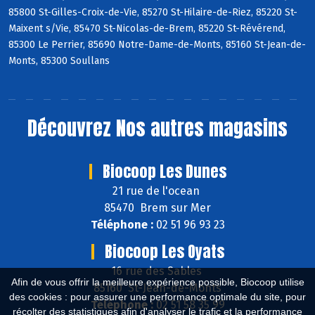
85800 St-Gilles-Croix-de-Vie, 85270 St-Hilaire-de-Riez, 85220 St-
Maixent s/Vie, 85470 St-Nicolas-de-Brem, 85220 St-Révérend,
85300 Le Perrier, 85690 Notre-Dame-de-Monts, 85160 St-Jean-de-
Monts, 85300 Soullans
Découvrez
Nos autres magasins
Biocoop Les Dunes
21 rue de l'ocean
85470 Brem sur Mer
Téléphone :
02 51 96 93 23
Biocoop Les Oyats
16 rue des Sables
Afin de vous offrir la meilleure expérience possible, Biocoop utilise
85160 St-Jean-de-Monts
des cookies : pour assurer une performance optimale du site, pour
Téléphone :
02 51 58 35 99
récolter des statistiques afin d'analyser le trafic et la performance