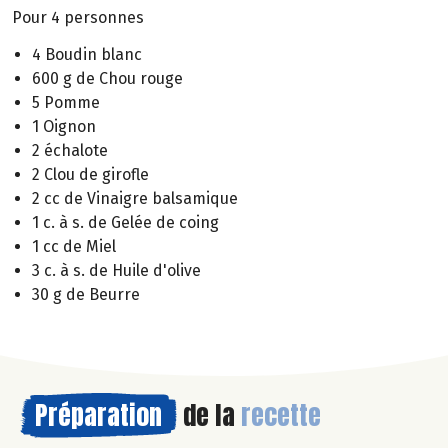
Pour 4 personnes
4 Boudin blanc
600 g de Chou rouge
5 Pomme
1 Oignon
2 échalote
2 Clou de girofle
2 cc de Vinaigre balsamique
1 c. à s. de Gelée de coing
1 cc de Miel
3 c. à s. de Huile d'olive
30 g de Beurre
Préparation
de la
recette