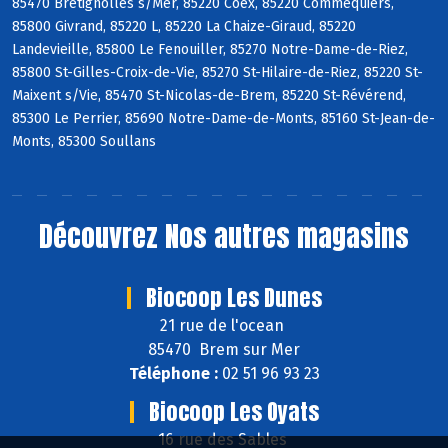
85470 Bretignolles s/Mer, 85220 Coëx, 85220 Commequiers,
85800 Givrand, 85220 L, 85220 La Chaize-Giraud, 85220
Landevieille, 85800 Le Fenouiller, 85270 Notre-Dame-de-Riez,
85800 St-Gilles-Croix-de-Vie, 85270 St-Hilaire-de-Riez, 85220 St-
Maixent s/Vie, 85470 St-Nicolas-de-Brem, 85220 St-Révérend,
85300 Le Perrier, 85690 Notre-Dame-de-Monts, 85160 St-Jean-de-
Monts, 85300 Soullans
Découvrez
Nos autres magasins
Biocoop Les Dunes
21 rue de l'ocean
85470 Brem sur Mer
Téléphone :
02 51 96 93 23
Biocoop Les Oyats
16 rue des Sables