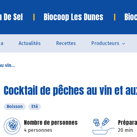
n De Sel
Biocoop Les Dunes
Bio
da
Actualités
Recettes
Producteurs
 vin...
Cocktail de pêches au vin et a
Boisson
Eté
Nombre de personnes
Prépara
4 personnes
20 min