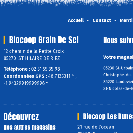
Accueil
Contact
Menti
Biocoop Grain De Sel
Nous suiv
12 chemin de la Petite Croix
Votre magasi
85270 ST HILAIRE DE RIEZ
85230 St-Urbain
Téléphone :
02 51 55 35 98
Christophe-du-
Coordonnées GPS :
46,7135311 ° ,
85220 Landeviei
-1,94329919999996 °
St-Nicolas-de-
Découvrez
Biocoop Les Dune
Nos autres magasins
21 rue de l'ocean