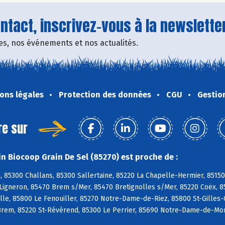
tact, inscrivez-vous à la newsletter
fres, nos événements et nos actualités.
ons légales
Protection des données
CGU
Gestio
re sur
n Biocoop Grain De Sel (85270) est proche de :
, 85300 Challans, 85300 Sallertaine, 85220 La Chapelle-Hermier, 85150
Ligneron, 85470 Brem s/Mer, 85470 Bretignolles s/Mer, 85220 Coëx, 8
lle, 85800 Le Fenouiller, 85270 Notre-Dame-de-Riez, 85800 St-Gilles-C
Brem, 85220 St-Révérend, 85300 Le Perrier, 85690 Notre-Dame-de-Mon