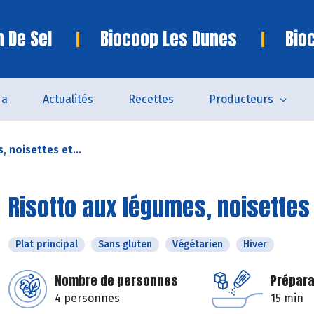
n De Sel
Biocoop Les Dunes
Bio
da
Actualités
Recettes
Producteurs
 noisettes et...
Risotto aux légumes, noisettes e
Plat principal
Sans gluten
Végétarien
Hiver
Nombre de personnes
Prépara
4 personnes
15 min