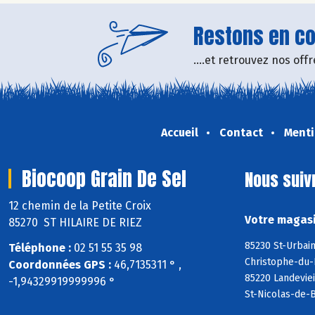
Restons en con
....et retrouvez nos of
Accueil
Contact
Menti
Biocoop Grain De Sel
Nous suiv
12 chemin de la Petite Croix
Votre magasi
85270 ST HILAIRE DE RIEZ
85230 St-Urbain
Téléphone :
02 51 55 35 98
Christophe-du-
Coordonnées GPS :
46,7135311 ° ,
85220 Landeviei
-1,94329919999996 °
St-Nicolas-de-