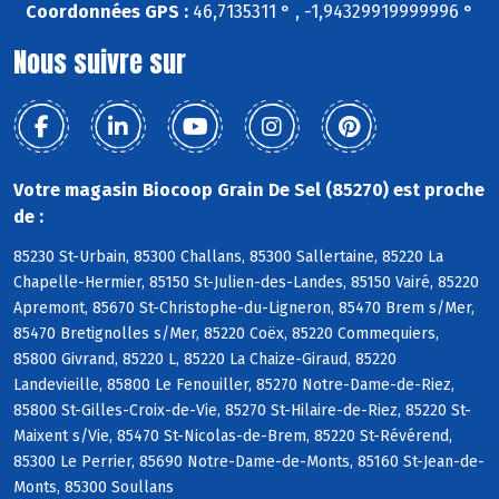
Coordonnées GPS :
46,7135311 ° , -1,94329919999996 °
Nous suivre sur
Votre magasin Biocoop Grain De Sel (85270) est proche
de :
85230 St-Urbain, 85300 Challans, 85300 Sallertaine, 85220 La
Chapelle-Hermier, 85150 St-Julien-des-Landes, 85150 Vairé, 85220
Apremont, 85670 St-Christophe-du-Ligneron, 85470 Brem s/Mer,
85470 Bretignolles s/Mer, 85220 Coëx, 85220 Commequiers,
85800 Givrand, 85220 L, 85220 La Chaize-Giraud, 85220
Landevieille, 85800 Le Fenouiller, 85270 Notre-Dame-de-Riez,
85800 St-Gilles-Croix-de-Vie, 85270 St-Hilaire-de-Riez, 85220 St-
Maixent s/Vie, 85470 St-Nicolas-de-Brem, 85220 St-Révérend,
85300 Le Perrier, 85690 Notre-Dame-de-Monts, 85160 St-Jean-de-
Monts, 85300 Soullans