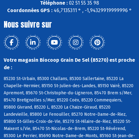
Téléphone :
02 51 55 35 98
Coordonnées GPS :
46,7135311 ° , -1,94329919999996 °
Nous suivre sur
Votre magasin Biocoop Grain De Sel (85270) est proche
de :
85230 St-Urbain, 85300 Challans, 85300 Sallertaine, 85220 La
Chapelle-Hermier, 85150 St-Julien-des-Landes, 85150 Vairé, 85220
Apremont, 85670 St-Christophe-du-Ligneron, 85470 Brem s/Mer,
85470 Bretignolles s/Mer, 85220 Coëx, 85220 Commequiers,
85800 Givrand, 85220 L, 85220 La Chaize-Giraud, 85220
Landevieille, 85800 Le Fenouiller, 85270 Notre-Dame-de-Riez,
85800 St-Gilles-Croix-de-Vie, 85270 St-Hilaire-de-Riez, 85220 St-
Maixent s/Vie, 85470 St-Nicolas-de-Brem, 85220 St-Révérend,
85300 Le Perrier, 85690 Notre-Dame-de-Monts, 85160 St-Jean-de-