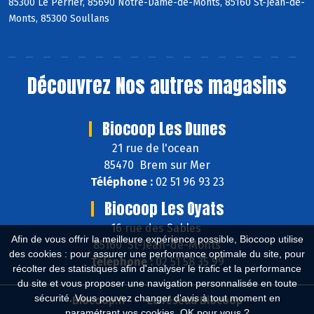
85300 Le Perrier, 85690 Notre-Dame-de-Monts, 85160 St-Jean-de-
Monts, 85300 Soullans
Découvrez
Nos autres magasins
Biocoop Les Dunes
21 rue de l'ocean
85470 Brem sur Mer
Téléphone :
02 51 96 93 23
Biocoop Les Oyats
16 rue des Sables
Afin de vous offrir la meilleure expérience possible, Biocoop utilise
85160 St-Jean-de-Monts
des cookies : pour assurer une performance optimale du site, pour
Téléphone :
02 51 58 35 99
récolter des statistiques afin d'analyser le trafic et la performance
du site et vous proposer une navigation personnalisée en toute
sécurité. Vous pouvez changer d'avis à tout moment en
Biocoop.fr
Le réseau Biocoop
paramétrant vos cookies. OK pour vous ?