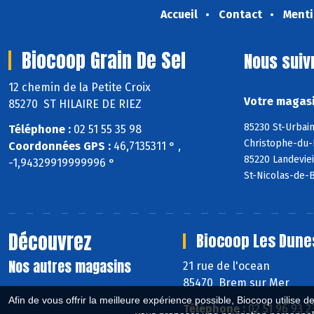
Accueil
Contact
Menti
Biocoop Grain De Sel
Nous suiv
12 chemin de la Petite Croix
Votre magasi
85270 ST HILAIRE DE RIEZ
85230 St-Urbain
Téléphone :
02 51 55 35 98
Christophe-du-
Coordonnées GPS :
46,7135311 ° ,
85220 Landeviei
-1,94329919999996 °
St-Nicolas-de-
Découvrez
Biocoop Les Dune
Nos autres magasins
21 rue de l'ocean
85470 Brem sur Mer
Afin de vous offrir la meilleure expérience possible, Biocoop utilise d
Téléphone :
02 51 96 93 2