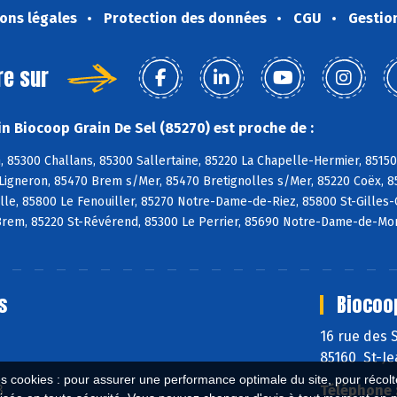
ons légales
Protection des données
CGU
Gestio
re sur
n Biocoop Grain De Sel (85270) est proche de :
, 85300 Challans, 85300 Sallertaine, 85220 La Chapelle-Hermier, 85150
Ligneron, 85470 Brem s/Mer, 85470 Bretignolles s/Mer, 85220 Coëx, 8
lle, 85800 Le Fenouiller, 85270 Notre-Dame-de-Riez, 85800 St-Gilles-C
Brem, 85220 St-Révérend, 85300 Le Perrier, 85690 Notre-Dame-de-Mon
s
Biocoo
16 rue des 
85160 St-J
es cookies : pour assurer une performance optimale du site, pour récolter
3
Téléphone 