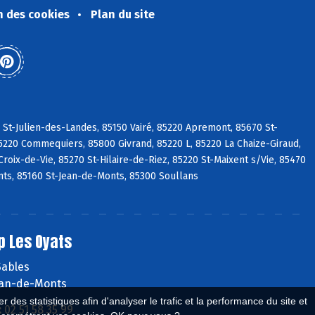
n des cookies
Plan du site
 St-Julien-des-Landes, 85150 Vairé, 85220 Apremont, 85670 St-
5220 Commequiers, 85800 Givrand, 85220 L, 85220 La Chaize-Giraud,
roix-de-Vie, 85270 St-Hilaire-de-Riez, 85220 St-Maixent s/Vie, 85470
ts, 85160 St-Jean-de-Monts, 85300 Soullans
p Les Oyats
Sables
ean-de-Monts
 des statistiques afin d'analyser le trafic et la performance du site et
:
02 51 58 35 99