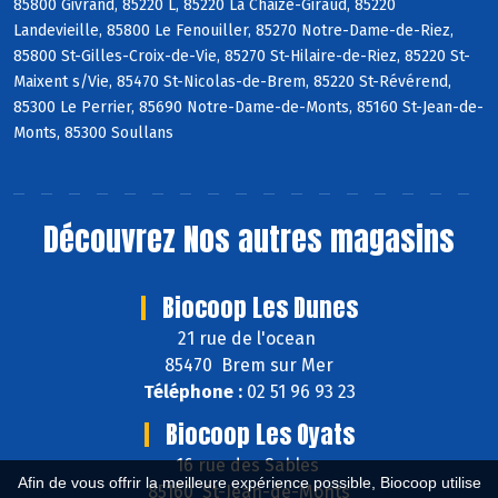
85800 Givrand, 85220 L, 85220 La Chaize-Giraud, 85220
Landevieille, 85800 Le Fenouiller, 85270 Notre-Dame-de-Riez,
85800 St-Gilles-Croix-de-Vie, 85270 St-Hilaire-de-Riez, 85220 St-
Maixent s/Vie, 85470 St-Nicolas-de-Brem, 85220 St-Révérend,
85300 Le Perrier, 85690 Notre-Dame-de-Monts, 85160 St-Jean-de-
Monts, 85300 Soullans
Découvrez
Nos autres magasins
Biocoop Les Dunes
21 rue de l'ocean
85470 Brem sur Mer
Téléphone :
02 51 96 93 23
Biocoop Les Oyats
16 rue des Sables
Afin de vous offrir la meilleure expérience possible, Biocoop utilise
85160 St-Jean-de-Monts