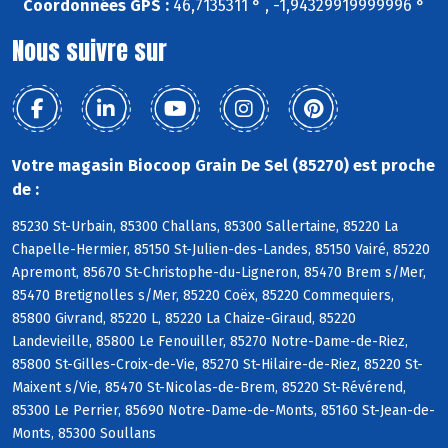
Coordonnées GPS :
46,7135311 ° , -1,94329919999996 °
Nous suivre sur
Votre magasin Biocoop Grain De Sel (85270) est proche
de :
85230 St-Urbain, 85300 Challans, 85300 Sallertaine, 85220 La
Chapelle-Hermier, 85150 St-Julien-des-Landes, 85150 Vairé, 85220
Apremont, 85670 St-Christophe-du-Ligneron, 85470 Brem s/Mer,
85470 Bretignolles s/Mer, 85220 Coëx, 85220 Commequiers,
85800 Givrand, 85220 L, 85220 La Chaize-Giraud, 85220
Landevieille, 85800 Le Fenouiller, 85270 Notre-Dame-de-Riez,
85800 St-Gilles-Croix-de-Vie, 85270 St-Hilaire-de-Riez, 85220 St-
Maixent s/Vie, 85470 St-Nicolas-de-Brem, 85220 St-Révérend,
85300 Le Perrier, 85690 Notre-Dame-de-Monts, 85160 St-Jean-de-
Monts, 85300 Soullans