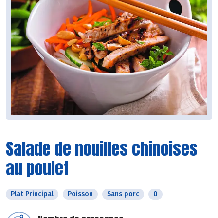
Salade de nouilles chinoises
au poulet
Plat Principal
Poisson
Sans porc
0