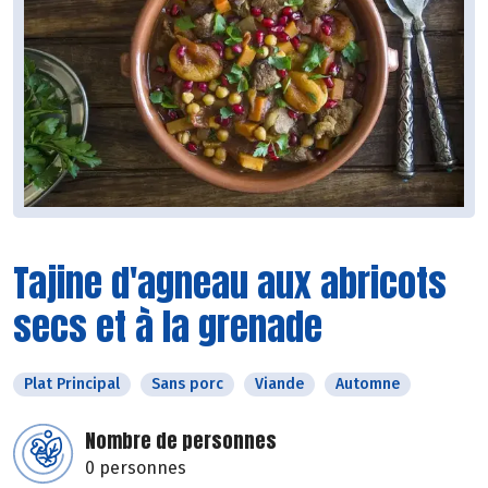
Tajine d'agneau aux abricots
secs et à la grenade
Plat Principal
Sans porc
Viande
Automne
Nombre de personnes
0 personnes