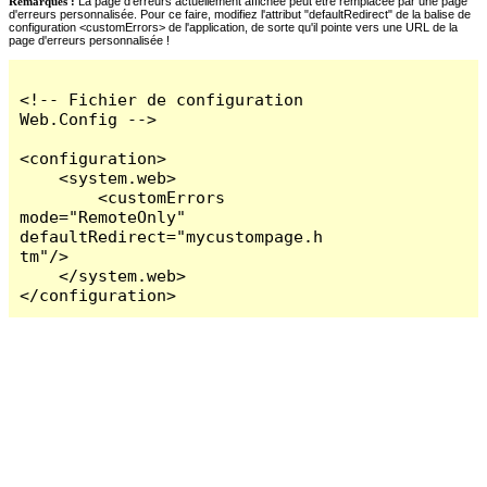
Remarques :
La page d'erreurs actuellement affichée peut être remplacée par une page
d'erreurs personnalisée. Pour ce faire, modifiez l'attribut "defaultRedirect" de la balise de
configuration <customErrors> de l'application, de sorte qu'il pointe vers une URL de la
page d'erreurs personnalisée !
<!-- Fichier de configuration 
Web.Config -->

<configuration>

    <system.web>

        <customErrors 
mode="RemoteOnly" 
defaultRedirect="mycustompage.h
tm"/>

    </system.web>

</configuration>