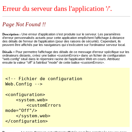
Erreur du serveur dans l'application '/'.
Page Not Found !!
Description :
Une erreur d'application s'est produite sur le serveur. Les paramètres
d'erreur personnalisés actuels pour cette application empêchent l'affichage à distance
des détails de l'erreur de l'application (pour des raisons de sécurité). Cependant, ils
peuvent être affichés par les navigateurs qui s'exécutent sur l'ordinateur serveur local.
Détails =
Pour permettre l'affichage des détails de ce message d'erreur spécifique sur les
ordinateurs distants, créez une balise <customErrors> dans un fichier de configuration
"web.config" situé dans le répertoire racine de l'application Web en cours. Attribuez
ensuite la valeur "off" à l'attribut "mode" de cette balise <customErrors>.
<!-- Fichier de configuration 
Web.Config -->

<configuration>

    <system.web>

        <customErrors 
mode="Off"/>

    </system.web>

</configuration>