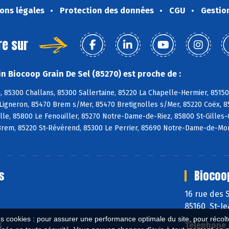
ons légales
Protection des données
CGU
Gestio
re sur
n Biocoop Grain De Sel (85270) est proche de :
, 85300 Challans, 85300 Sallertaine, 85220 La Chapelle-Hermier, 85150
Ligneron, 85470 Brem s/Mer, 85470 Bretignolles s/Mer, 85220 Coëx, 8
lle, 85800 Le Fenouiller, 85270 Notre-Dame-de-Riez, 85800 St-Gilles-C
Brem, 85220 St-Révérend, 85300 Le Perrier, 85690 Notre-Dame-de-Mon
s
Biocoo
16 rue des 
85160 St-J
es cookies : pour assurer une performance optimale du site, pour récolter
3
Téléphone 