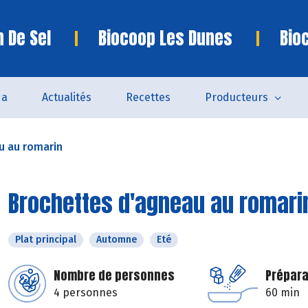
n De Sel
Biocoop Les Dunes
Bio
da
Actualités
Recettes
Producteurs
u au romarin
Brochettes d'agneau au romari
Plat principal
Automne
Eté
Nombre de personnes
Prépara
4 personnes
60 min