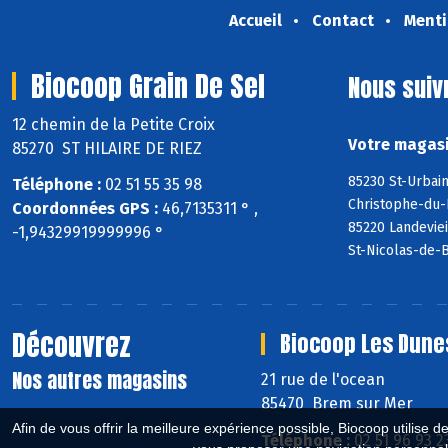
Accueil
Contact
Menti
Biocoop Grain De Sel
Nous suiv
12 chemin de la Petite Croix
Votre magasi
85270 ST HILAIRE DE RIEZ
85230 St-Urbain
Téléphone :
02 51 55 35 98
Christophe-du-
Coordonnées GPS :
46,7135311 ° ,
85220 Landeviei
-1,94329919999996 °
St-Nicolas-de-
Découvrez
Biocoop Les Dune
Nos autres magasins
21 rue de l'ocean
85470 Brem sur Mer
Afin de vous offrir la meilleure expérience possible, Biocoop utilise d
Téléphone :
02 51 96 93 2