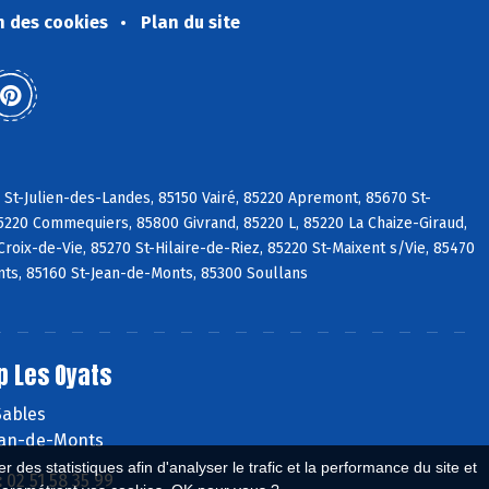
n des cookies
Plan du site
 St-Julien-des-Landes, 85150 Vairé, 85220 Apremont, 85670 St-
5220 Commequiers, 85800 Givrand, 85220 L, 85220 La Chaize-Giraud,
roix-de-Vie, 85270 St-Hilaire-de-Riez, 85220 St-Maixent s/Vie, 85470
ts, 85160 St-Jean-de-Monts, 85300 Soullans
p Les Oyats
Sables
ean-de-Monts
 des statistiques afin d'analyser le trafic et la performance du site et
:
02 51 58 35 99