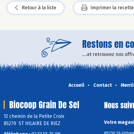
Retour à la liste
Imprimer la recette
Restons en con
....et retrouvez nos of
Accueil
Contact
Menti
Biocoop Grain De Sel
Nous suiv
12 chemin de la Petite Croix
Votre magasi
85270 ST HILAIRE DE RIEZ
85230 St-Urbain