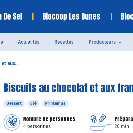
n De Sel
Biocoop Les Dunes
Bio
da
Actualités
Recettes
Producteurs
et aux...
Biscuits au chocolat et aux fr
Dessert
Eté
Printemps
Nombre de personnes
Prépara
4 personnes
20 min