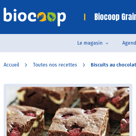
Biocoop Grai
Le magasin
Agen
Accueil
Toutes nos recettes
Biscuits au chocolat 