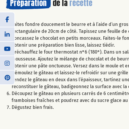
Préparation
de la
recette
Faites fondre doucement le beurre et à l’aide d’un gro
rectangulaire de 20cm de côté. Tapissez une feuille de 
Concassez le chocolat en petits morceaux. Faites-le f
obtenir une préparation bien lisse, laissez tiédir.
Préchauffez le four thermostat n°6 (180°). Dans un sal
mousseuse. Ajoutez le mélange de chocolat et de beurr
obtenir une pâte onctueuse. Versez dans le moule et 
Démoulez le gâteau et laissez-le refroidir sur une grille
Fendez le gâteau en deux dans l’épaisseur, tartinez une
reconstituer le gâteau, badigeonnez la surface avec la 
Découpez le gâteau en plusieurs carrés de 6 centimètre
framboises fraîches et poudrez avec du sucre glace a
Dégustez bien frais.