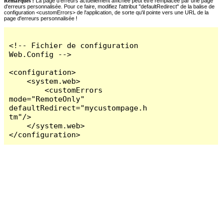
Remarques :
La page d'erreurs actuellement affichée peut être remplacée par une page
d'erreurs personnalisée. Pour ce faire, modifiez l'attribut "defaultRedirect" de la balise de
configuration <customErrors> de l'application, de sorte qu'il pointe vers une URL de la
page d'erreurs personnalisée !
<!-- Fichier de configuration 
Web.Config -->

<configuration>

    <system.web>

        <customErrors 
mode="RemoteOnly" 
defaultRedirect="mycustompage.h
tm"/>

    </system.web>

</configuration>