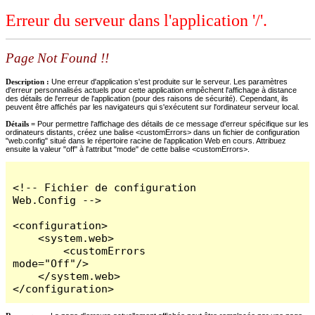
Erreur du serveur dans l'application '/'.
Page Not Found !!
Description :
Une erreur d'application s'est produite sur le serveur. Les paramètres
d'erreur personnalisés actuels pour cette application empêchent l'affichage à distance
des détails de l'erreur de l'application (pour des raisons de sécurité). Cependant, ils
peuvent être affichés par les navigateurs qui s'exécutent sur l'ordinateur serveur local.
Détails =
Pour permettre l'affichage des détails de ce message d'erreur spécifique sur les
ordinateurs distants, créez une balise <customErrors> dans un fichier de configuration
"web.config" situé dans le répertoire racine de l'application Web en cours. Attribuez
ensuite la valeur "off" à l'attribut "mode" de cette balise <customErrors>.
<!-- Fichier de configuration 
Web.Config -->

<configuration>

    <system.web>

        <customErrors 
mode="Off"/>

    </system.web>

</configuration>