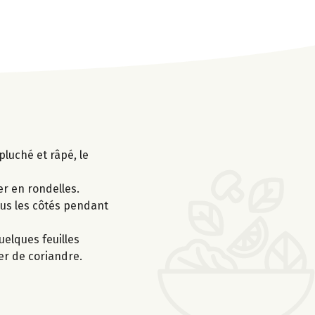
pluché et râpé, le
er en rondelles.
tous les côtés pendant
uelques feuilles
mer de coriandre.