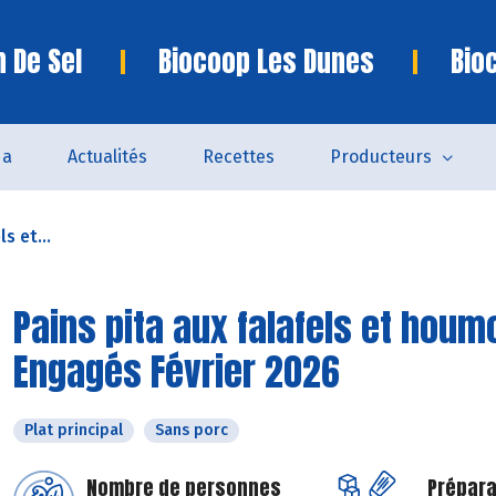
n De Sel
Biocoop Les Dunes
Bio
da
Actualités
Recettes
Producteurs
s et...
Pains pita aux falafels et houm
Engagés Février 2026
Plat principal
Sans porc
Nombre de personnes
Prépara