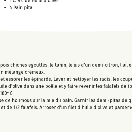
1 c. à c de Huile d'olive
4 Pain pita
ois chiches égouttés, le tahin, le jus d'un demi-citron, l'ail é
r un mélange crémeux.
et essorer les épinards. Laver et nettoyer les radis, les coup
huile d'olive dans une poêle et y faire revenir les falafels de 
 180°C.
e de houmous sur la mie du pain. Garnir les demi-pitas de q
t de 1/2 falafels. Arroser d'un filet d'huile d'olive et parse